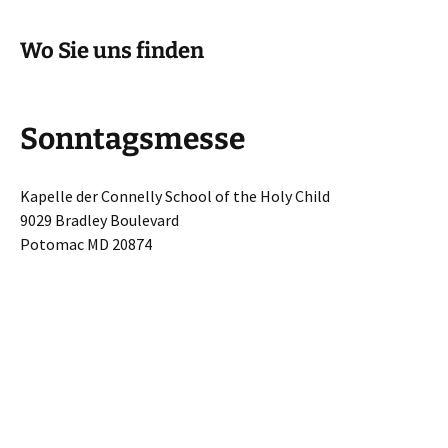
springen
Wo Sie uns finden
Sonntagsmesse
Kapelle der Connelly School of the Holy Child
9029 Bradley Boulevard
Potomac MD 20874